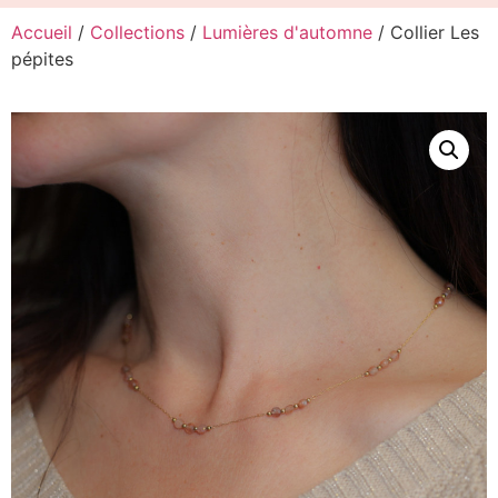
Accueil
/
Collections
/
Lumières d'automne
/ Collier Les
pépites